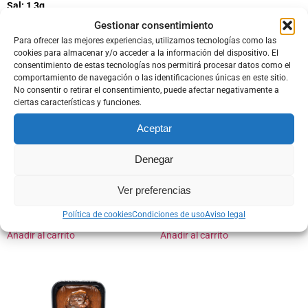
Sal: 1,3g
Gestionar consentimiento
Productos relacionados
Para ofrecer las mejores experiencias, utilizamos tecnologías como las
cookies para almacenar y/o acceder a la información del dispositivo. El
consentimiento de estas tecnologías nos permitirá procesar datos como el
comportamiento de navegación o las identificaciones únicas en este sitio.
No consentir o retirar el consentimiento, puede afectar negativamente a
ciertas características y funciones.
Aceptar
Denegar
Ver preferencias
SOLOMILLO A LA PIMIENTA
MIGAS CON TORREZNOS
16,50
€
12,35
€
Política de cookies
Condiciones de uso
Aviso legal
Añadir al carrito
Añadir al carrito