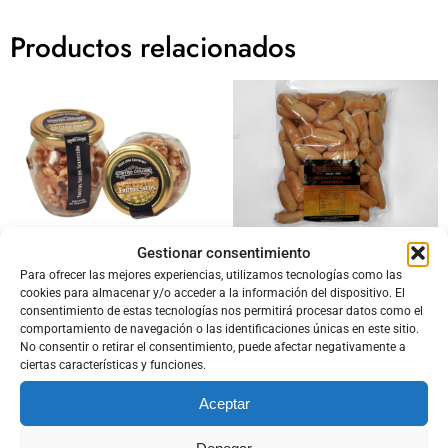
Productos relacionados
Gestionar consentimiento
NUECES
PIQUITOS ARTESANOS
Para ofrecer las mejores experiencias, utilizamos tecnologías como las
4,50
€
4,70
€
cookies para almacenar y/o acceder a la información del dispositivo. El
consentimiento de estas tecnologías nos permitirá procesar datos como el
Añadir al carrito
Leer más
comportamiento de navegación o las identificaciones únicas en este sitio.
No consentir o retirar el consentimiento, puede afectar negativamente a
ciertas características y funciones.
Aceptar