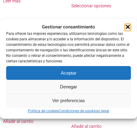
Leer más
Seleccionar opciones
Gestionar consentimiento
Productos relacionados
Para ofrecer las mejores experiencias, utilizamos tecnologías como las
cookies para almacenar y/o acceder a la información del dispositivo. El
consentimiento de estas tecnologías nos permitirá procesar datos como el
comportamiento de navegación o las identificaciones únicas en este sitio.
No consentir o retirar el consentimiento, puede afectar negativamente a
ciertas características y funciones.
Aceptar
Denegar
P.E.T. 2L ACEITE DE OLIVA
ACEITE DE OLIVA VIRGEN
Ver preferencias
VIRGEN EXTRA
EXTRA FRASCA CRISTAL
CORTIJO COLOMO-500ML
85,80
€
Política de cookies
Condiciones de uso
Aviso legal
5,85
€
Añadir al carrito
Añadir al carrito